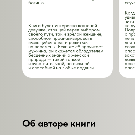
богиню.
случ
Когд
удив
чита
Книга будет интересна как юной
не д
девушке, стоящей перед выбором
Подр
своего пути, так и зрелой женщине,
с пр
способной проанализировать
не п
имеющийся опыт и решиться
деят
на перемены. Если же её прочитает
слож
мужчина, он окажется обладателем
опос
бесценных знаний о женской
захо
природе — такой тонкой
даль
и чувствительной, но сильной
аспе
и способной на любые подвиги.
опис
Об авторе книги