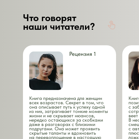
Что говорят
наши читатели?
Рецензия 1
Книга предназначена для женщин
Книг
всех возрастов. Секрет в том, что
пози
она описывает путь к успеху одной
с за
из них, затрагивает тонкие моменты
сотр
жизни и не скрывает нюансов,
веет
нередко остающихся за скобками
В не
даже в разговорах с близкими
смеш
подругами. Она может проявить
с ав
скрытые таланты и вдохновить
плюс
на перевоплощение в настоящую
ложк