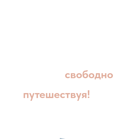
Живите
свободно
и зарабатывайте,
путешествуя!
Откройте для себя жизнь, полную
свободы, вдохновения и новых
возможностей. Узнайте из книги,
как стать тревел-экспертом,
избавиться от страхов и обрести
финансовую независимость.