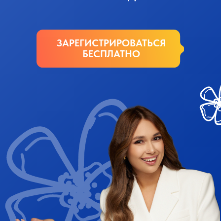
Если вы хотите получить
успех в 2025 году
и это про
вас:
// для
кого