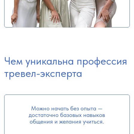
специалистов по туризму,
будущие
тревел-эксперты начинают бронировать
туры уже во время обучения
Успешный предприниматель
(турагенство «Зефир» 12 лет на рынке)
Вице-мисс Туризм 2018
(получила
приглашение стать лицом бренда
одежды Анфисы Чеховой)
Побывала в 40 странах
из 197
Земфира Садыкова
Эксперт туристического
бизнеса