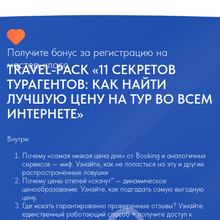
ИП Садыкова Земфира Рустамовна
ИНН: 723001886727
ОГРНИП: 319723200025810
Договор-оферта
Соглашение об обработке персональных данных