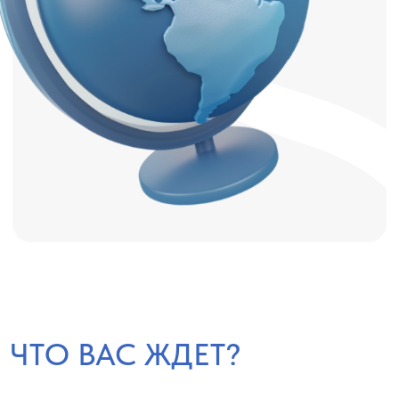
Освоить востребованную и
полностью удаленную
профессию "Онлайн Travel
Эксперт"
Не просто получить знания,
но и начать бронировать
туры во время онлайн
обучения
Монетизировать свою любовь
к путешествиям и поиску
туров, и начать зарабатывать
на своём хобби
Ездить в бесплатные
командировки за границу с
проживанием в лучших
отелях, которые только есть у
топовых туроператоров