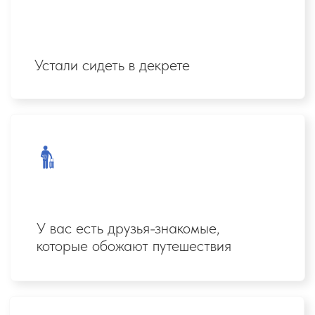
Любите путешествовать
На мастер-классе вы узнаете:
Как без опыта начать зарабатывать
в туризме и получить первые заказы уже
во время обучения.
Почему тревел-эксперт — новая
профессия, которая открыта для женщин
любого возраста.