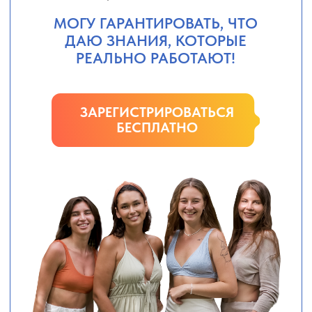
ЗАРЕГИСТРИРОВАТЬСЯ
БЕСПЛАТНО
Кто проведёт онлайн
встречу?
// эксперт
// директор турагентства
13 лет опыта
в туристическом бизнесе
Директор турагентства «Зефир»,
в Instagram суммарно
70k подписчиков
Обучила профессии 1500+