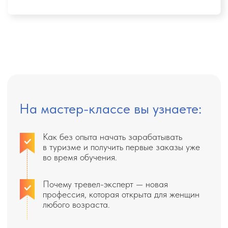
ЧТО ВАС ЖДЕТ?
Вы узнаете:
в чем разница между турагентом и
тревел-экспертом
что такое рекламный тур и как бесплатно
побывать в лучших отелях
как путешествовать в 2-3 раза дешевле,
чем обычные туристы
как отдыхать в любом уголке мира, даже
если границы закрыты
Вы получите:
Рабочие схемы заработка на путешествиях
конкретные инструменты и стратегии,
которые помогут вам превратить свою
страсть к путешествиям в источник дохода.