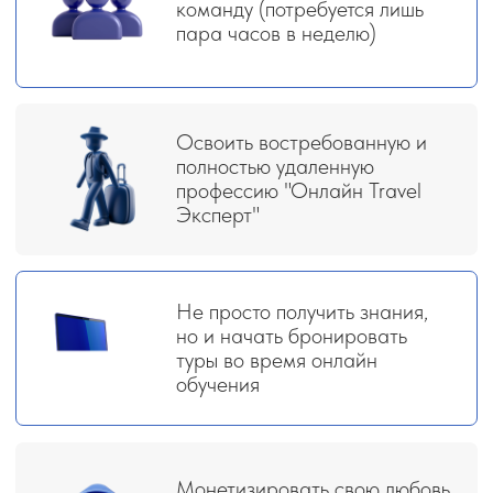
Профессия с удовольствием —
вы помогаете другим отдыхать
и сами чаще путешествуете.
Востребованность во всём мире —
туризм будет всегда, а значит,
профессия останется актуальной.
Доход растёт вместе с вами — чем
больше вы работаете и развиваетесь,
тем выше заработок.
ЗАРЕГИСТРИРОВАТЬСЯ
НА МАСТЕР-КЛАСС