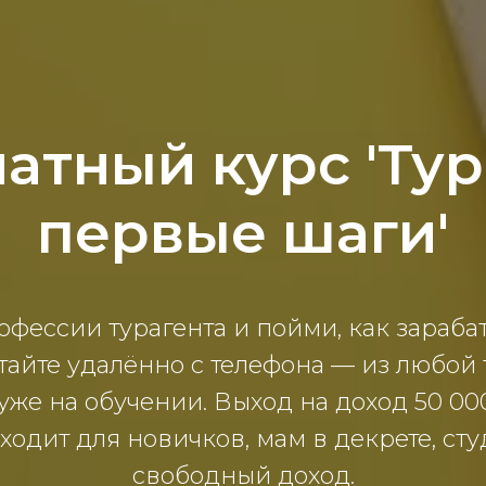
атный курс 'Тур
первые шаги'
фессии турагента и пойми, как зарабат
тайте удалённо с телефона — из любой
 уже на обучении. Выход на доход 50 00
одит для новичков, мам в декрете, студ
свободный доход.