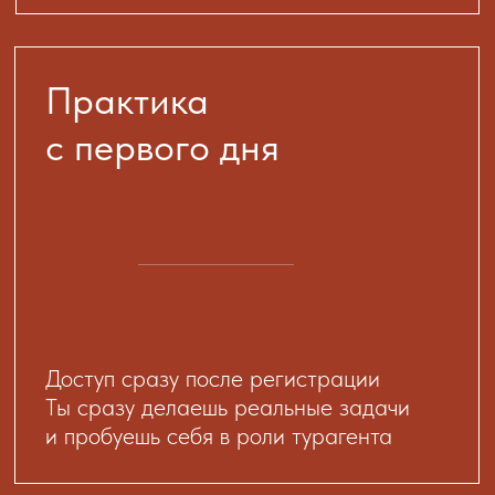
Кураторы помогают, отвечают
на вопросы и направляют
Ты никогда не остаешься один
Почему профессия
турагента
сейчас так
востребована
?
Количество путешествий с каждым годом
только растёт, и люди всё
чаще хотят
отдыхать без лишнего стресса
— не тратить часы на поиск, сравнение и
риск ошибок.