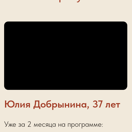
рублей без спонсоров
Директор турагентства ООО МП
«Зефир»,
с аудиторией свыше 100
000 ценителей путешествий
Обучила профессии 1500+
специалистов по туризму,
будущие
тревел-эксперты начинают
бронировать туры уже во время
обучения
Вице-мисс Туризм 2018
(получила
приглашение стать лицом бренда
одежды Анфисы Чеховой), лидер
мнения в РБК-туризм
Вечный турист - побывала в 40
странах из 197