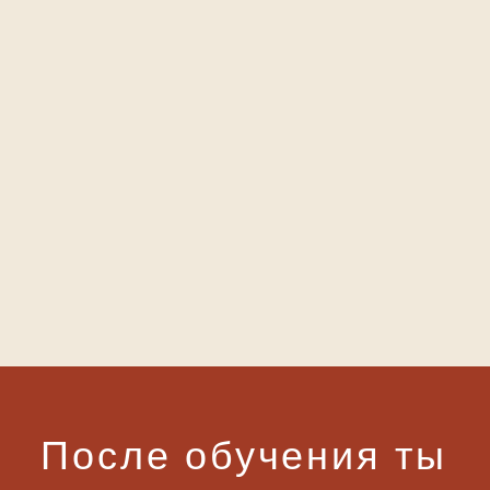
Программа
О
Авторе
Про Курс
Бонусы
Социальные сети
*
* проект Meta Platforms Inc., деятельность
которой в России запрещена.