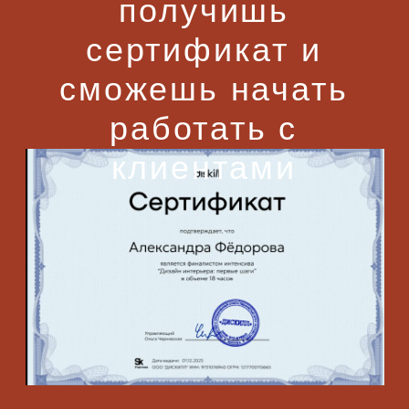
Остались вопросы?
Свяжись с отделом заботы
Политика Конфидециальности
Договор оферты
ИП Садыкова Земфира Рустамовна
ИНН: 723001886727
ОГРНИП: 31972320002581
Все права защищены. Любое копирование
материалов разрешено только с согласия
правообладателей.
© 2025