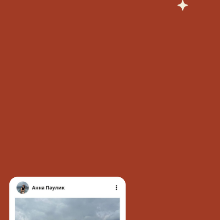
Мы далаем КУРС
бесплатным
, потому
что:
Вы сможете
оценить профессию
на практике
и понять, подходит
ли она вам
Мы показываем,
как проходит
обучение и какие результаты
можно получить
Лучшие участники
переходят
в основной курс