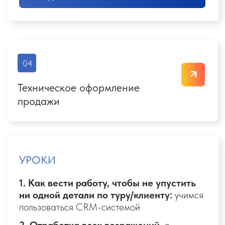
Итог недели:
Знаете всю специфику «допов» в
туризме
Начинаете зарабатывать в 2
раза больше, чем обычные
турагенты, благодаря продажам
дополнительных услуг
БОНУС
Вступаете в «Закрытый клуб travel-
экспертов»
После сдачи экзамена - получаете
доступ к заявкам турагентства
«Зефир» и начинаете зарабатывать!
07