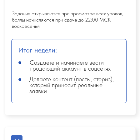
Ваша комиссия за тур
0
*вознаграждение примерное, точная сумма зависит от выбора партнёра и условий
бронирования
Результаты учеников
Екатерина Уляшева
Дарья Неча
Поменяла жизнь: более года назад
Я мама в декрете, кото
ушла с нелюбимой работы и стала
трудится удалённо и по