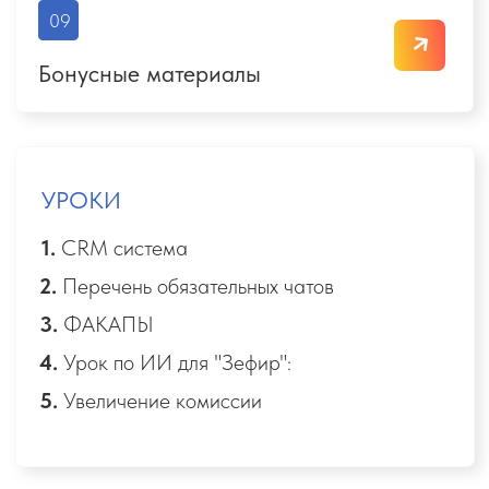
113 750
₽
84 750 ₽
4 131 ₽/МЕС
в рассрочку 99 157 ₽
Оставить заявку
Путешествуй выгодно сам +
Premium
отправляй друзей + зарабатывай
на любимом деле
Продолжительность:
8 недель
обучения + 4 недели стажировки в
отделе адаптации
Комплексные знания и навыки, необходимые для
успешной работы в сфере туризма.
Доступ к платформе:
1 год