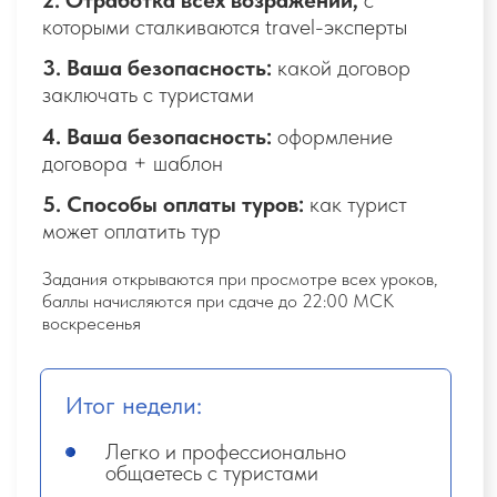
Соц. сети. упаковка
УРОКИ
1.
Аккаунт в соцсетях: в чём ценность
и выгода
2.
Инструмент, с помощью которого вы
получите первые заявки с соцсетей
3.
Продающее оформление аккаунта ВК
и IG
Задания открываются при просмотре всех уроков,
баллы начисляются при сдаче до 22:00 МСК
воскресенья
Итог недели:
Создаёте и начинаете вести
продающий аккаунт в соцсетях
Делаете контент (посты, сториз),