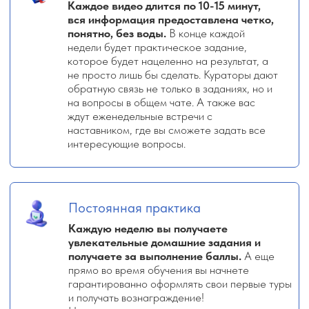
*при условии сдачи экзамена в отделе адаптации
Сообщество:
Доступ к общему чату потока
160 000
₽
113 750 ₽
5 545 ₽/МЕС
в рассрочку 133 087 ₽
+ Доступ к Закрытому клубному
пространству на год
Оставить заявку
VIP
Личное кураторство от Земфиры