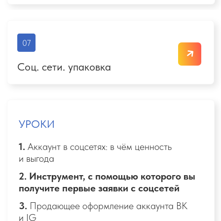
Гонка за рекламным туром
Каждый поток я дарю лучшему ученику
возможность посетить самые классные курорты
со скидкой до 90% от полной цены.
Лучший ученик, набравший максимальное количество
баллов получает денежную компенсацию 500 у.е на
заграничную поездку в направлении на свой выбор
НАЧАТЬ
ОБУЧЕНИЕ
Калькулятор вознаграждения
Рассчитай своё возможное
вознаграждение за бронирование
тура в роли «travel-эксперта»