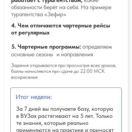
Задания открываются при просмотре всех уроков,
баллы начисляются при сдаче до 22:00 МСК
воскресенья
Итог недели:
Понимаете, как опытные турагенты
ищут лучшие цены на туры и
применяете знания на практике
Создаёте авторские подборки,
которые продают сами себя
Набиваете руку, подбирая
идеальное соотношение «цена-
качество»
БОНУС: ВСТРЕЧА С ПСИХОЛОГОМ
Тема: Вдохновлять, а не
навязываться. Как продавать туры
без страха и чувства вины.
Вы поймёте, как рассказывать о турах