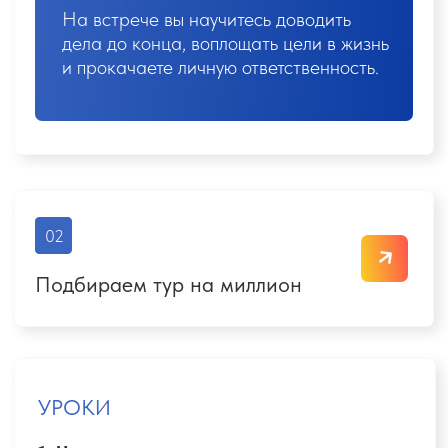
мечтателя от потенциального покупателя
4.
Скрипт первичного касания:
как
привлекать клиентов, которые готовы
покупать туры, легко и без навязывания
5.
Инструкция: 5 секретов опытных
продажников,
благодаря которым
клиент скажет вам «ДА!»
Задания открываются при просмотре всех уроков,
баллы начисляются при сдаче до 22:00 МСК
воскресенья
Итог недели:
У вас появятся первые 10 заявок
на туры от друзей, коллег и родных
Освоите секретную технологию
"какие туристы реально
покупают, а какие просто
мечтают"
БОНУС