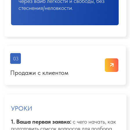
конфликтов с туристами
05
Бронирование
УРОКИ
1.
Сайт туроператора:
на что обращать
внимание, как выгодно использовать, где
искать дополнительные услуги
2.
Бронирование заявки в системе
туроператора.
Список документов и
инструкций для туристов
3.
Увеличиваем средний чек клиента:
основные способы и хитрости
Задания открываются при просмотре всех уроков,