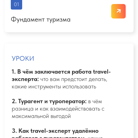
02
Подбираем тур на миллион
УРОКИ
1.
Что входит в состав турпакета
(экспертные хитрости и подводные камни)
2. Как составить подборку,
которая
продаёт тур за вас
3. Работа с базой туроператоров:
круизы,
экскурсии, автобусные туры. Как составить
авторский тур на миллион!
4. Как пользоваться сайтами-
агрегаторами
и подбирать самые
выгодные туры