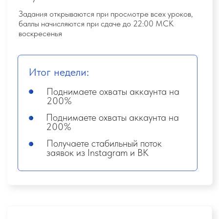
и научитесь экономить на каждой поездке.
Доступ к платформе:
6 месяцев
Закрепляйте знания, изучайте обновления и
планируйте свои будущие путешествия в удобное
время.
Персонализированная обратная
связь от кураторов*:
Проверка домашних заданий и еженедельные
Zoom-встречи.
*куратор — это практикующий тревел-
100+ онлайн-встреч в Zoom
в
эксперт с опытом до 15 лет, который
течение года — разбираем кейсы,
помогает тебе с разбором заявок, сложных
решения, нестандартные ситуации.
ситуаций и продаж.
Наставники-практики:
поддержка
Официальное подтверждение
при бронировании туров,
знаний:
юридические и бухгалтерские
консультации (экономия 50 000 ₽)
Электронный сертификат, подтверждающий
ваши навыки.
Выгода в путешествиях:
Путешествуйте по ценам, доступным турагентам.
Доступ к базовым модулям:
Модули с 1 по 6
Сообщество:
Доступ к общему чату потока