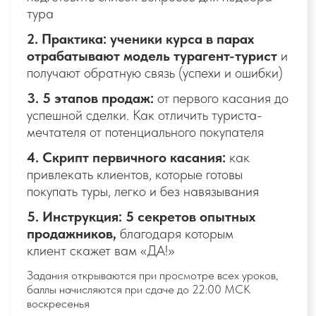
баллы начисляются при сдаче до 22:00 МСК
воскресенья
Итог недели:
Полный порядок с документами: вы
знаете, какие документы выдать
туристу и умеете проводить
инструктаж перед вылетом
Легко ориентируетесь на сайте
туроператоров, знаете все
нюансы и подводные камни
БОНУС
Пошаговый план действий в
непредвиденных ситуациях:
страховой случай, овербукинг,
перенос рейса и тд.