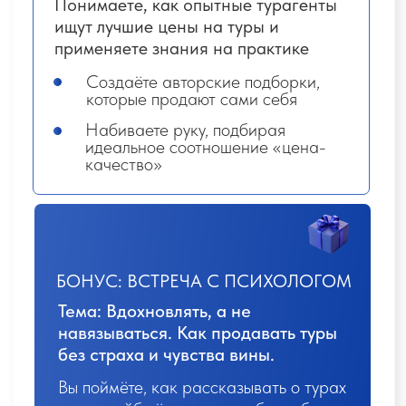
4.
Ваша безопасность:
оформление
договора + шаблон
5.
Способы оплаты туров:
как турист
может оплатить тур
Задания открываются при просмотре всех уроков,
баллы начисляются при сдаче до 22:00 МСК
воскресенья
Итог недели:
Легко и профессионально
общаетесь с туристами
Оформляете первые туры и
зарабатываете первые $
БОНУС
Регламент действий при аннуляции
договоров, перезачете депозитов с
отменённых туров. Ваш пошаговый
план без лишнего стресса и