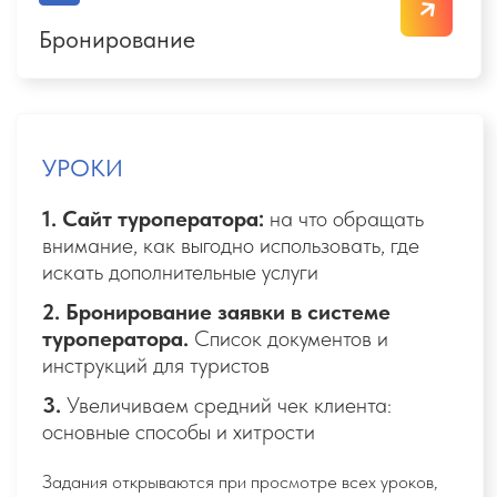
Задания открываются при просмотре всех уроков,
баллы начисляются при сдаче до 22:00 МСК
воскресенья
Итог недели:
Поднимаете охваты аккаунта на
200%
Поднимаете охваты аккаунта на
200%
Получаете стабильный поток
заявок из Instagram и ВК
09
Бонусные материалы