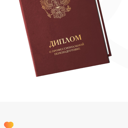
Мечтаете о свободе выбора как
планировать свой день и не
зависеть от графика на работе
Мечтаете чаще видеть море,
увидеть обычаи и традиции
других стран, свозить семью в
отпуск в Сочи, Турцию или
Мальдивы
Хотите получать новые знания,
которые дадут заряд энергии при
этом не выгорать
Уже работаете турагентом, но
застряли на одном уровне и
хотите прокачать свои навыки,
найти точки роста и увеличить
доход