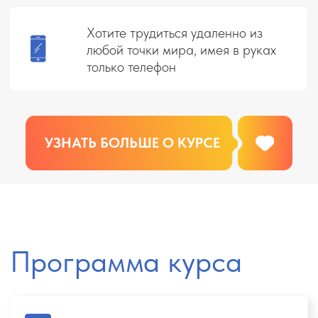
За 7 дней вы получаете базу, которую
в ВУЗах растягивают на 5 лет. Только
те знания, которые реально
применяются на практике и приносят
прибыль.
Получаете крепкий фундамент в
сфере туризма
Осваиваете нормативно-правовую
базу
Учитесь отличать надёжных
туроператоров от «опасных»
Понимаете всю специфику курортов
(практический опыт, который
турагенты нарабатывают годами)
БОНУС: ВСТРЕЧА С ПСИХОЛОГОМ
Тема: Как уверенно прийти к своей
цели без сопротивления и откатов.
На встрече вы научитесь доводить
дела до конца, воплощать цели в жизнь
и прокачаете личную ответственность.