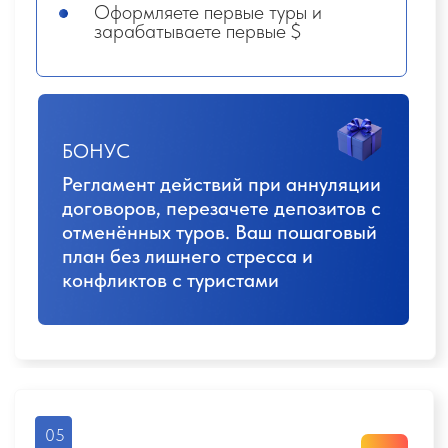
который приносит реальные
заявки
08
Соц. сети. продвижение
УРОКИ
1.
Как вести соцсети,
чтобы всегда
было о чём рассказать (матрица
контента)
2.
Копирайтинг:
тексты, которые хочется
читать.
3.
Продвижение без бюджета
в IG и
ВК
4.
Таргет ВК:
как запускать рекламу и
получать стабильный поток заявок