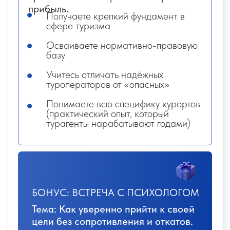
через вайб лёгкости и свободы, без
стеснения/неловкости.
03
Продажи с клиентом
УРОКИ
1. Ваша первая заявка:
с чего начать, как
подготовить список вопросов для подбора
тура
2.
Практика: ученики курса в парах
отрабатывают модель турагент-турист
и
получают обратную связь (успехи и ошибки)
3.
5 этапов продаж:
от первого касания до
успешной сделки. Как отличить туриста-