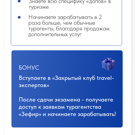
общий чат с одногруппниками и
персональные чаты с кураторами, где в
безопасном и неосуждающем пространстве
сможете делиться своими победами,
вопросами, а так же страхами. Мы не
бросим в трудной ситуации.
Вы точно найдёте СВОЕГО куратора, с
которым у вас произойдёт «химия» в
общении!
Доступ к «Закрытому клубу»
на 1 год (с возможностью
продления участия)
После обучения вы не останетесь один
на один с новой профессией!
У вас есть
возможность пройти «Отдел адаптации» и
присоединиться к «Закрытому клубу» с
привилегиями и поддержкой. Участие в жизни
онлайн-офиса, мепроприятиях, созвонах,
обучения внутри компании - вы станете
настоящим профессионалом среди
единомышленников.