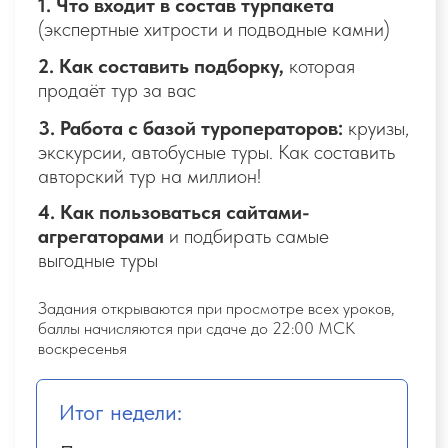
Таблица проверенных отелей,
доступ к каналу с онлайн
рекламниками, отзывам по отелям
от туристов
04
Техническое оформление
продажи
УРОКИ
1.
Как вести работу, чтобы не упустить
ни одной детали по туру/клиенту:
учимся
пользоваться CRM-системой
2.
Отработка всех возражений,
с
которыми сталкиваются travel-эксперты
3.
Ваша безопасность:
какой договор
заключать с туристами