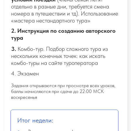
Система мотивации
Каждую неделю вы будете встречаться
онлайн, где полностью разберете
непонятные моменты теории или
практики.
Все встречи записываются - вы
ничего не пропустите. Вас будут
мотивировать не только баллы, но и первые
привелегии тревел-эксперта
Годовой доступ
Все уроки, чаты и фишки останутся в
доступе на целый год.
Всегда можно
вернуться к самостоятельному изучению.
Без подводных камней и "звездочек" после
обучения - не бросим в сложной ситуации.
Никаких вложений после, просто
качественно подбирать туры знакомым или
нашим клиентам
Кураторы - действующие Travel-
эксперты с опытом работы
В нашей команде опытные кураторы,
которые всегда на связи!
У вас будет