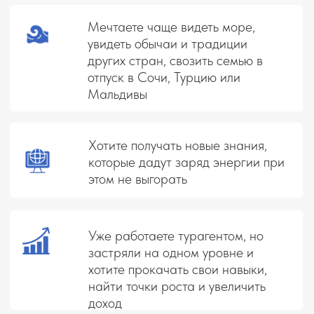
УРОКИ
1. В чём заключается работа travel-
эксперта:
что вам предстоит делать,
какие инструменты использовать
2. Турагент и туроператор:
в чём
разница и как взаимодействовать с
максимальной выгодой
3. Как travel-эксперт удалённо
работает с турагентством,
какие
обязанности берёт на себя. На примере
турагентства «Зефир»
4. Чем отличаются чартерные рейсы
от регулярных
5. Чартерные программы:
определяем
основные сезоны и направления
Задания открываются при просмотре всех уроков,
баллы начисляются при сдаче до 22:00 МСК
воскресенья
Итог недели: