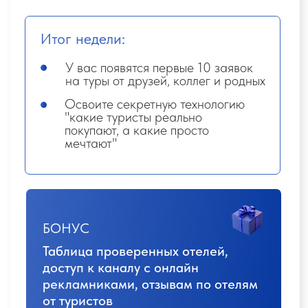
06
Нестандартные туры
УРОКИ
1.
Расчёт тура для нестандартных
условий поездки
(члены семьи летят
отдельно в разные дни, требуется смена
номера в путешествии и тд). Использование
«мастера нестандартного тура»
2.
Инструкция по созданию авторского
тура
3.
Комбо-тур. Подбор сложного тура из
нескольких конечных точек: как искать
комбо-туры на сайте туроператора
4. Экзамен
Задания открываются при просмотре всех уроков,
баллы начисляются при сдаче до 22:00 МСК
воскресенья