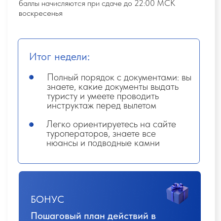
УРОКИ
1.
CRM система
2.
Перечень обязательных чатов
3.
ФАКАПЫ
4.
Урок по ИИ для "Зефир":
5.
Увеличение комиссии
Формат программы
Закрытая онлайн-платформа
с личным кабинетом
Уроки открываются неделя за неделей -
будем строить дом начиная с
фундамента,
а не с крыши, поэтапно
наполняя вас новыми знаниями и зарядом
энергии. Так же будут живые онлайн-
встречи с наставником.