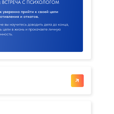
 всех уроков, баллы начисляются при
С ПСИХОЛОГОМ
 навязываться.
 страха и чувства
вать о турах через вайб
стеснения/неловкости.