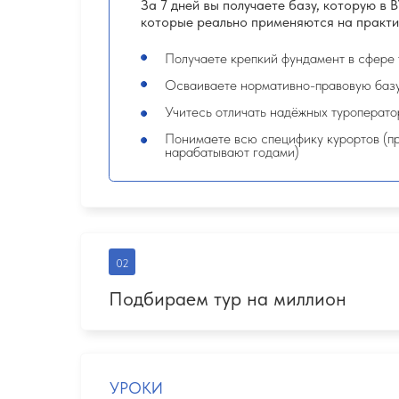
Подбираем тур на миллион
УРОКИ
1.
Что входит в состав турпакета
(экспертные хитрост
2. Как составить подборку,
которая продаёт тур за ва
3. Работа с базой туроператоров:
круизы, экскурсии,
авторский тур на миллион!
4. Как пользоваться сайтами-агрегаторами
и подби
Итог недели:
Понимаете, как опытные турагенты ищут лучшие 
знания на практике
Создаёте авторские подборки, которые продаю
Набиваете руку, подбирая идеальное соотноше