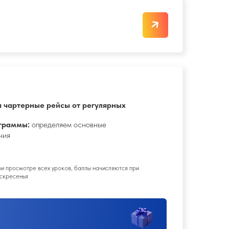
роков, баллы начисляются при
С ПСИХОЛОГОМ
йти к своей цели
катов.
 доводить дела до конца,
и прокачаете личную