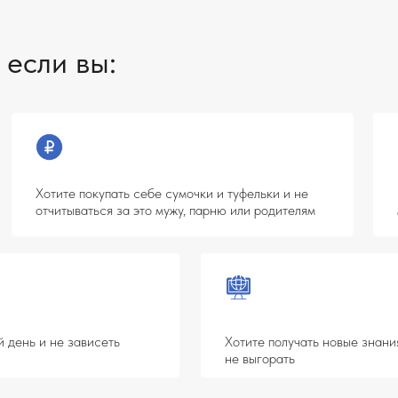
Мечтаете чаще 
отите покупать себе сумочки и туфельки и не
и традиции друг
тчитываться за это мужу, парню или родителям
отпуск в Сочи,
 не зависеть
Хотите получать новые знания, которые дадут
не выгорать
и хотите прокачать
Хотите трудиться удаленно из любой точки
телефон
УЗНАТЬ БОЛЬШЕ О КУРСЕ