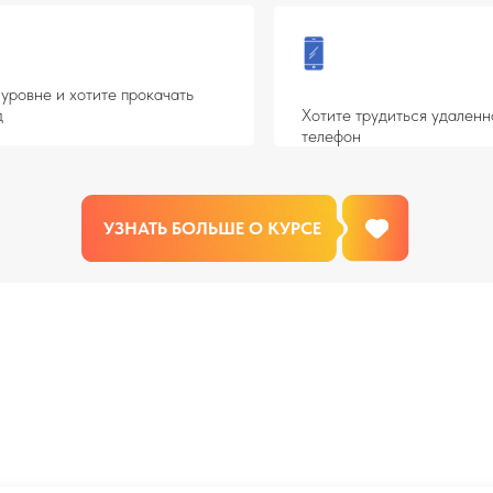
4. Чем отличаются чартерные р
м предстоит делать, какие
5. Чартерные программы:
опред
сезоны и направления
модействовать с максимальной