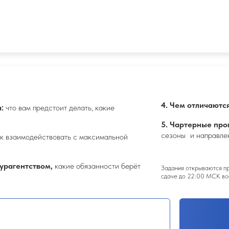
тством,
какие обязанности берёт
Задания открываются при просмотре всех у
сдаче до 22:00 МСК воскресенья
стягивают на 5 лет. Только те знания,
БОНУС: ВСТРЕЧА 
иносят прибыль.
Тема: Как уверенно при
без сопротивления и от
На встрече вы научитесь
воплощать цели в жизнь 
«опасных»
ответственность.
ий опыт, который турагенты