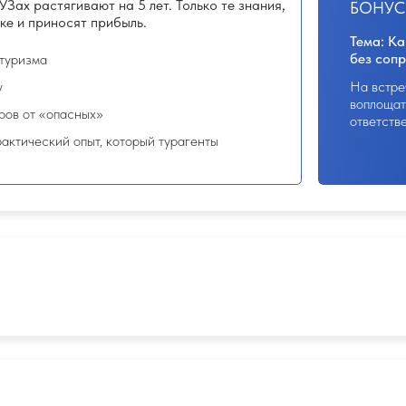
и и подводные камни)
с
 автобусные туры. Как составить
Задания открываются при просмотре
рать самые выгодные туры
сдаче до 22:00 МСК воскресенья
БОНУС: ВСТРЕЧА 
цены на туры и применяете
Тема: Вдохновлять, а не
Как продавать туры без
т сами себя
вины.
Вы поймёте, как рассказы
ние «цена-качество»
лёгкости и свободы, без 