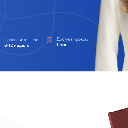
Доступ к урокам
олжительнось
1 год
недель
ати потом!