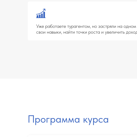
Программа курса
01
Фундамент туризма
УРОКИ
1. В чём заключается работа travel-эксперта:
что ва
инструменты использовать
2. Турагент и туроператор:
в чём разница и как взаи