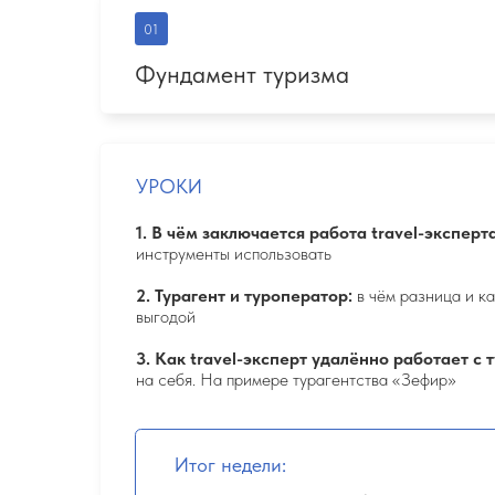
выгодой
3. Как travel-эксперт удалённо работает с тураген
на себя. На примере турагентства «Зефир»
Итог недели:
За 7 дней вы получаете базу, которую в ВУЗах ра
которые реально применяются на практике и пр
Получаете крепкий фундамент в сфере туризма
Осваиваете нормативно-правовую базу
Учитесь отличать надёжных туроператоров от 
Понимаете всю специфику курортов (практическ
нарабатывают годами)
02