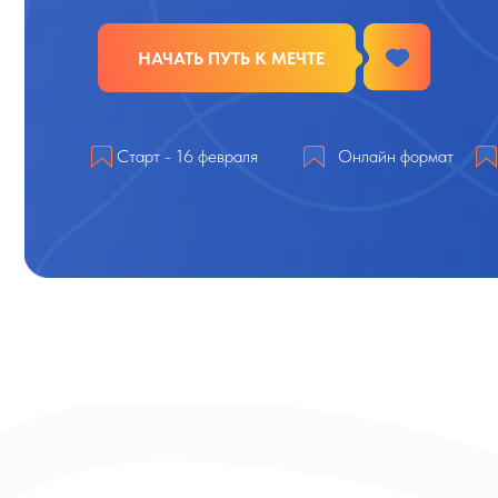
Прод
Старт - 16 февраля
Онлайн формат
8-12 
Получи диплом сейчас —
пл