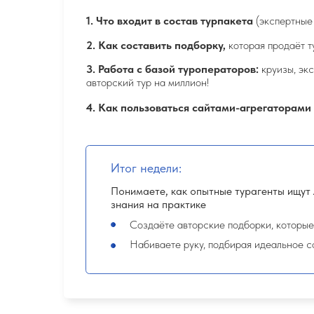
03
Продажи с клиентом
УРОКИ
1. Ваша первая заявка:
с чего начать, как подготовить
тура
2.
Практика: ученики курса в парах отрабатывают 
получают обратную связь (успехи и ошибки)
3.
5 этапов продаж:
от первого касания до успешной сд
мечтателя от потенциального покупателя
Итог недели: