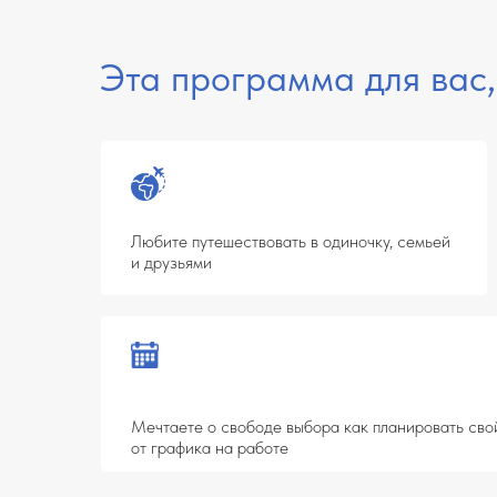
Любите путешествовать в одиночку, семьей
Х
и друзьями
о
Мечтаете о свободе выбора как планировать свой день и
от графика на работе
Уже работаете турагентом, но застряли на одном уровне 
свои навыки, найти точки роста и увеличить доход