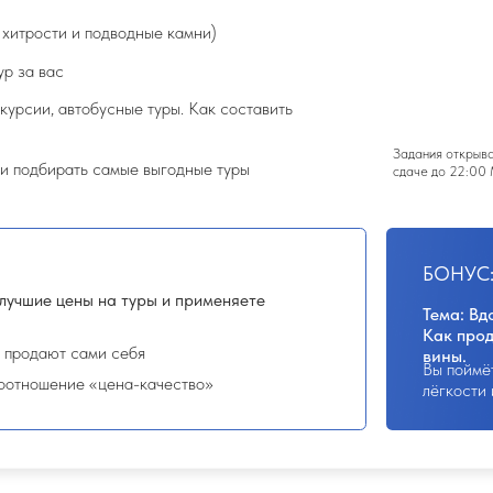
 список вопросов для подбора
4.
Скрипт первичного касания:
к
которые готовы покупать туры, легк
модель турагент-турист
и
5.
Инструкция: 5 секретов опыт
которым клиент скажет вам «ДА!»
елки. Как отличить туриста-
Задания открываются при просмотре всех у
сдаче до 22:00 МСК воскресенья
БОНУС